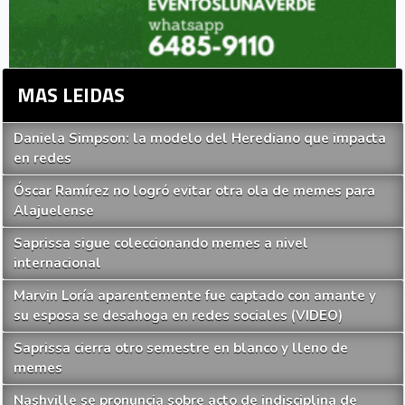
MAS LEIDAS
Daniela Simpson: la modelo del Herediano que impacta
en redes
Óscar Ramírez no logró evitar otra ola de memes para
Alajuelense
Saprissa sigue coleccionando memes a nivel
internacional
Marvin Loría aparentemente fue captado con amante y
su esposa se desahoga en redes sociales (VIDEO)
Saprissa cierra otro semestre en blanco y lleno de
memes
Nashville se pronuncia sobre acto de indisciplina de