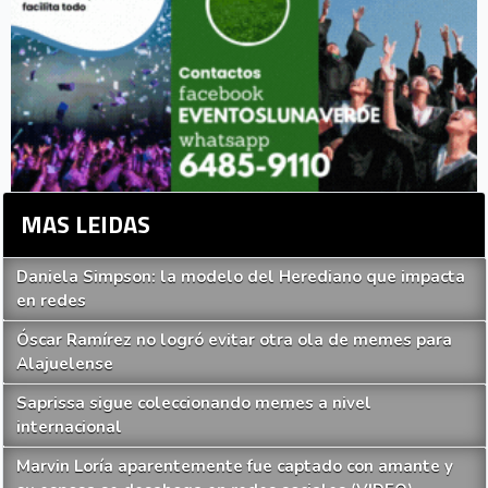
MAS LEIDAS
Daniela Simpson: la modelo del Herediano que impacta
en redes
Óscar Ramírez no logró evitar otra ola de memes para
Alajuelense
Saprissa sigue coleccionando memes a nivel
internacional
Marvin Loría aparentemente fue captado con amante y