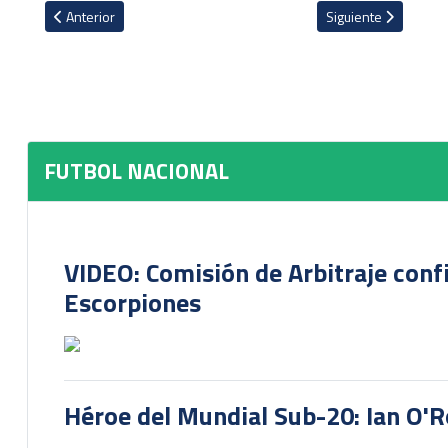
Artículo anterior: Gran Maratón Costa Rica 2026 busca consolidar 
Artículo siguiente: 
Anterior
Siguiente
FUTBOL NACIONAL
VIDEO: Comisión de Arbitraje conf
Escorpiones
Héroe del Mundial Sub-20: Ian O'R