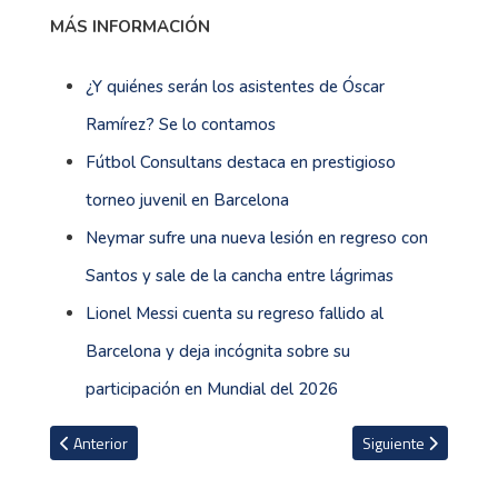
MÁS INFORMACIÓN
¿Y quiénes serán los asistentes de Óscar
Ramírez? Se lo contamos
Fútbol Consultans destaca en prestigioso
torneo juvenil en Barcelona
Neymar sufre una nueva lesión en regreso con
Santos y sale de la cancha entre lágrimas
Lionel Messi cuenta su regreso fallido al
Barcelona y deja incógnita sobre su
participación en Mundial del 2026
Artículo anterior: Equipo U-15 de Fútbol Consultans cae eliminad
Artículo siguiente: 
Anterior
Siguiente