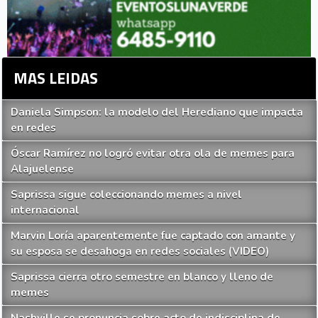
MAS LEIDAS
Daniela Simpson: la modelo del Herediano que impacta
en redes
Óscar Ramírez no logró evitar otra ola de memes para
Alajuelense
Saprissa sigue coleccionando memes a nivel
internacional
Marvin Loría aparentemente fue captado con amante y
su esposa se desahoga en redes sociales (VIDEO)
Saprissa cierra otro semestre en blanco y lleno de
memes