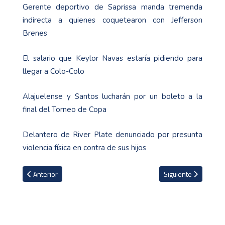
Gerente deportivo de Saprissa manda tremenda
indirecta a quienes coquetearon con Jefferson
Brenes
El salario que Keylor Navas estaría pidiendo para
llegar a Colo-Colo
Alajuelense y Santos lucharán por un boleto a la
final del Torneo de Copa
Delantero de River Plate denunciado por presunta
violencia física en contra de sus hijos
Artículo anterior: La Selección Nacional ya se instaló en Surinam
Artículo siguiente: 
Anterior
Siguiente