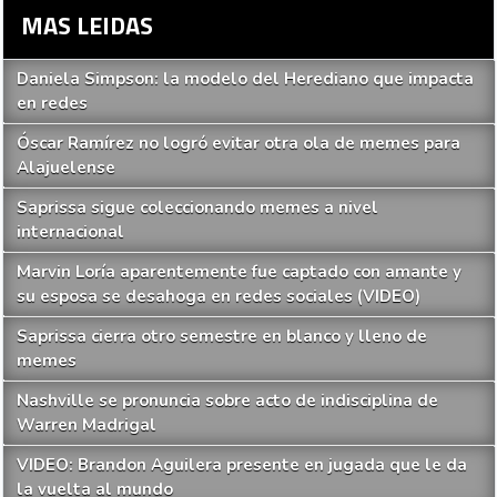
MAS LEIDAS
Daniela Simpson: la modelo del Herediano que impacta
en redes
Óscar Ramírez no logró evitar otra ola de memes para
Alajuelense
Saprissa sigue coleccionando memes a nivel
internacional
Marvin Loría aparentemente fue captado con amante y
su esposa se desahoga en redes sociales (VIDEO)
Saprissa cierra otro semestre en blanco y lleno de
memes
Nashville se pronuncia sobre acto de indisciplina de
Warren Madrigal
VIDEO: Brandon Aguilera presente en jugada que le da
la vuelta al mundo