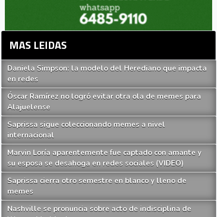
MAS LEIDAS
Daniela Simpson: la modelo del Herediano que impacta
en redes
Óscar Ramírez no logró evitar otra ola de memes para
Alajuelense
Saprissa sigue coleccionando memes a nivel
internacional
Marvin Loría aparentemente fue captado con amante y
su esposa se desahoga en redes sociales (VIDEO)
Saprissa cierra otro semestre en blanco y lleno de
memes
Nashville se pronuncia sobre acto de indisciplina de