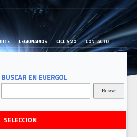
PORTE
LEGIONARIOS
CICLISMO
CONTACTO
B
G
T
BUSCAR EN EVERGOL
G
2
Ri
SELECCION