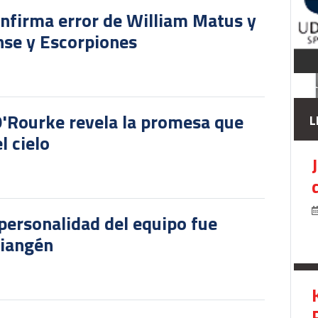
onfirma error de William Matus y
nse y Escorpiones
O'Rourke revela la promesa que
L
l cielo
personalidad del equipo fue
riangén