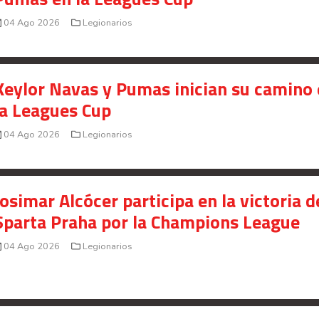
Saprissa a nivel internacional
04 Ago 2026
Legionarios
Celso Borges enfrenta investigación penal por
presunto fraude en bienes gananciales
Keylor Navas y Pumas inician su camino
Your Add Here !!
la Leagues Cup
04 Ago 2026
Legionarios
Josimar Alcócer participa en la victoria d
Sparta Praha por la Champions League
04 Ago 2026
Legionarios