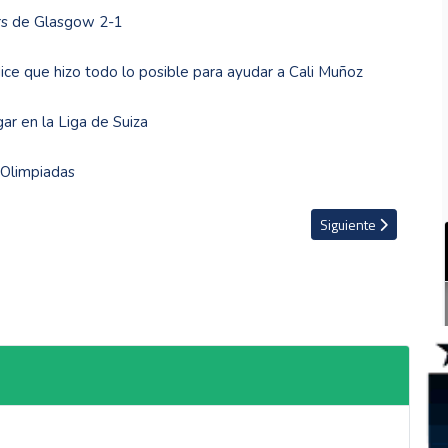
ers de Glasgow 2-1
ce que hizo todo lo posible para ayudar a Cali Muñoz
ar en la Liga de Suiza
s Olimpiadas
óvenes y Marianela Araya hará historia en la Liga Promerica
Artículo siguiente: 
Siguiente