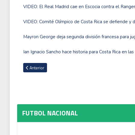
VIDEO: El Real Madrid cae en Escocia contra el Rang
VIDEO: Comité Olímpico de Costa Rica se defiende y di
Mayron George deja segunda división francesa para jug
Ian Ignacio Sancho hace historia para Costa Rica en la
Artículo anterior: Comisión de Arbitraje dará oportunidad a j
Anterior
FUTBOL NACIONAL