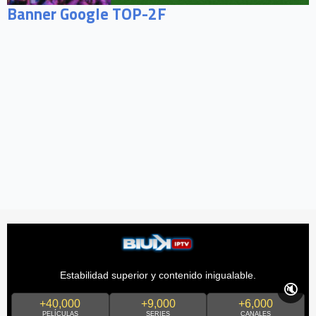
Banner Google TOP-2F
Estabilidad superior y contenido inigualable.
🔇
+40,000
+9,000
+6,000
PELÍCULAS
SERIES
CANALES