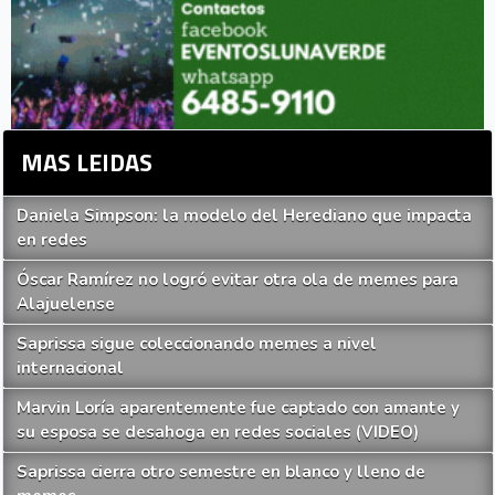
MAS LEIDAS
Daniela Simpson: la modelo del Herediano que impacta
en redes
Óscar Ramírez no logró evitar otra ola de memes para
Alajuelense
Saprissa sigue coleccionando memes a nivel
internacional
Marvin Loría aparentemente fue captado con amante y
su esposa se desahoga en redes sociales (VIDEO)
Saprissa cierra otro semestre en blanco y lleno de