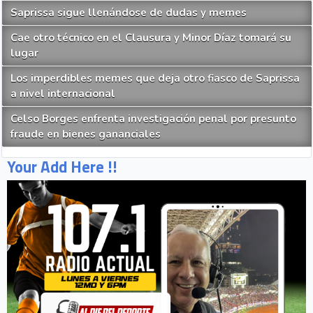
Saprissa sigue llenándose de dudas y memes
Cae otro técnico en el Clausura y Minor Díaz tomará su
lugar
Los imperdibles memes que deja otro fiasco de Saprissa
a nivel internacional
Celso Borges enfrenta investigación penal por presunto
fraude en bienes gananciales
Your Add Here !!