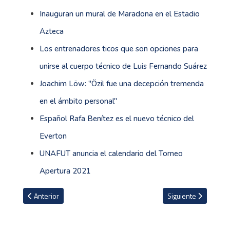
Inauguran un mural de Maradona en el Estadio
Azteca
Los entrenadores ticos que son opciones para
unirse al cuerpo técnico de Luis Fernando Suárez
Joachim Löw: ''Özil fue una decepción tremenda
en el ámbito personal''
Español Rafa Benítez es el nuevo técnico del
Everton
UNAFUT anuncia el calendario del Torneo
Apertura 2021
Artículo anterior: Centeno: ''En Costa Rica al talento muchas vece
Artículo siguiente: 
Anterior
Siguiente