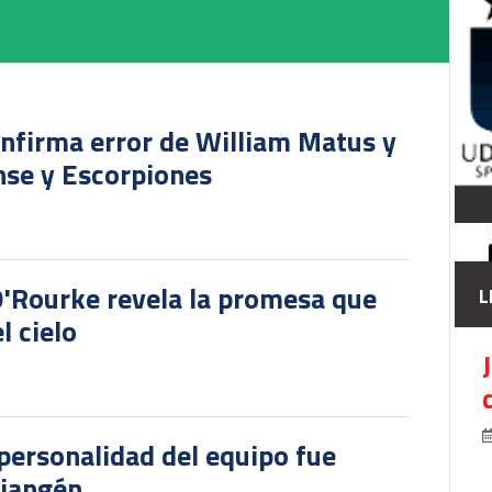
onfirma error de William Matus y
nse y Escorpiones
O'Rourke revela la promesa que
L
l cielo
personalidad del equipo fue
riangén