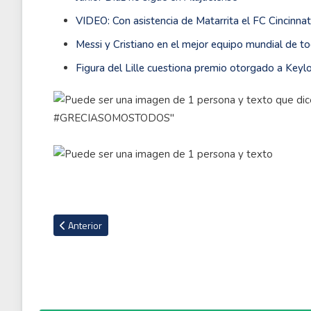
VIDEO: Con asistencia de Matarrita el FC Cincinnat
Messi y Cristiano en el mejor equipo mundial de 
Figura del Lille cuestiona premio otorgado a Key
Artículo anterior: Medford analiza la final entre Herediano y 
Anterior