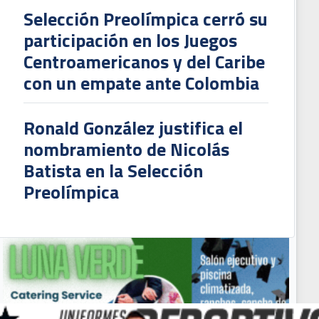
Selección Preolímpica cerró su
participación en los Juegos
Centroamericanos y del Caribe
con un empate ante Colombia
Ronald González justifica el
nombramiento de Nicolás
Batista en la Selección
Preolímpica
nior Díaz no sigue en Alajuelense