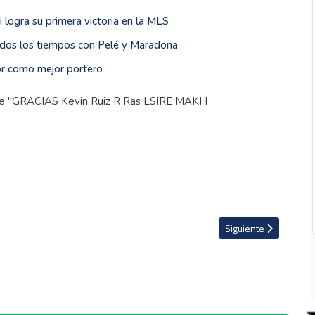
i logra su primera victoria en la MLS
todos los tiempos con Pelé y Maradona
lor como mejor portero
Saprissa
Artículo siguiente: Ju
Siguiente