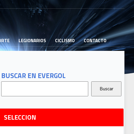
PORTE
LEGIONARIOS
CICLISMO
CONTACTO
B
G
T
BUSCAR EN EVERGOL
G
2
Ri
SELECCION