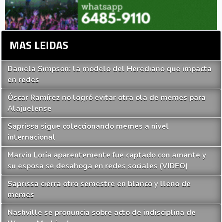
MAS LEIDAS
Daniela Simpson: la modelo del Herediano que impacta
en redes
Óscar Ramírez no logró evitar otra ola de memes para
Alajuelense
Saprissa sigue coleccionando memes a nivel
internacional
Marvin Loría aparentemente fue captado con amante y
su esposa se desahoga en redes sociales (VIDEO)
Saprissa cierra otro semestre en blanco y lleno de
memes
Nashville se pronuncia sobre acto de indisciplina de