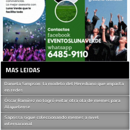
MAS LEIDAS
Daniela Simpson: la modelo del Herediano que impacta
en redes
Óscar Ramírez no logró evitar otra ola de memes para
Alajuelense
Saprissa sigue coleccionando memes a nivel
internacional