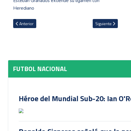
Esteban Granados extiende su ligamen con
Herediano
Artículo anterior: Listas semifinales de la Liga Promerica
Artículo siguiente: 
Anterior
Siguiente
FUTBOL NACIONAL
Héroe del Mundial Sub-20: Ian O'R