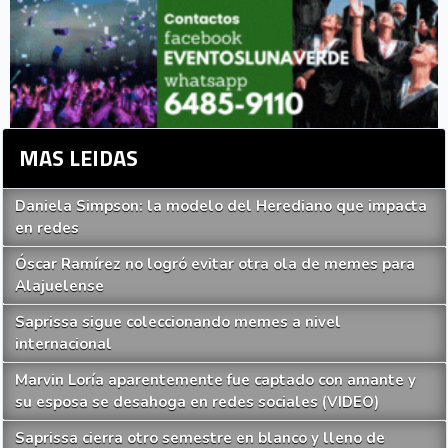
MAS LEIDAS
Daniela Simpson: la modelo del Herediano que impacta
en redes
Óscar Ramírez no logró evitar otra ola de memes para
Alajuelense
Saprissa sigue coleccionando memes a nivel
internacional
Marvin Loría aparentemente fue captado con amante y
su esposa se desahoga en redes sociales (VIDEO)
Saprissa cierra otro semestre en blanco y lleno de