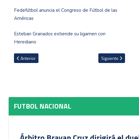
Fedefútbol anuncia el Congreso de Fútbol de las
Américas
Esteban Granados extiende su ligamen con
Herediano
Artículo anterior: AUDIO: Andrés Carevic es anunciado por conoci
Artículo siguiente: L
Anterior
Siguiente
FUTBOL NACIONAL
Árbitro Brayan Cruz dirigirá el du