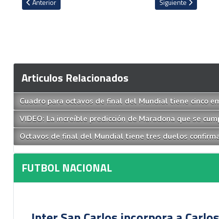
Artículo anterior: Este miércoles se definirá futuro de Liberia
Artículo siguiente: 
Anterior
Siguiente
Articulos Relacionados
Cuadro para octavos de final del Mundial tiene cinco 
VIDEO: La increíble predicción de Maradona que se cum
Octavos de final del Mundial tiene tres duelos confirm
FUTBOL NACIONAL
Inter San Carlos incorpora a Carlo