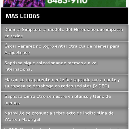
MAS LEIDAS
Daniela Simpson: la modelo del Herediano que impacta
en redes
Óscar Ramírez no logró evitar otra ola de memes para
Alajuelense
Saprissa sigue coleccionando memes a nivel
internacional
Marvin Loría aparentemente fue captado con amante y
su esposa se desahoga en redes sociales (VIDEO)
Saprissa cierra otro semestre en blanco y lleno de
memes
Nashville se pronuncia sobre acto de indisciplina de
Warren Madrigal