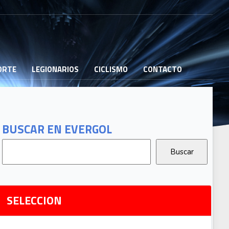
PORTE
LEGIONARIOS
CICLISMO
CONTACTO
B
G
T
BUSCAR EN EVERGOL
G
2
Ri
SELECCION