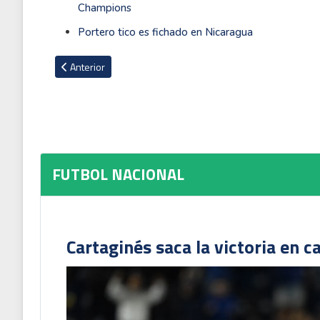
Champions
Portero tico es fichado en Nicaragua
Artículo anterior: Joel Campbell genera noticia en Olimpia d
Anterior
FUTBOL NACIONAL
Cartaginés saca la victoria en c