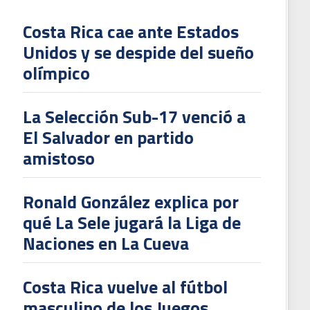
Costa Rica cae ante Estados
Unidos y se despide del sueño
L
olímpico
V
To
La Selección Sub-17 venció a
2
El Salvador en partido
amistoso
Ronald González explica por
qué La Sele jugará la Liga de
Naciones en La Cueva
Costa Rica vuelve al fútbol
masculino de los Juegos