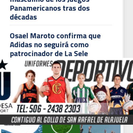
Panamericanos tras dos
décadas
erediano corre el riesgo de perder a Marcel Hernández para el Apertura 20
Osael Maroto confirma que
Adidas no seguirá como
patrocinador de La Sele