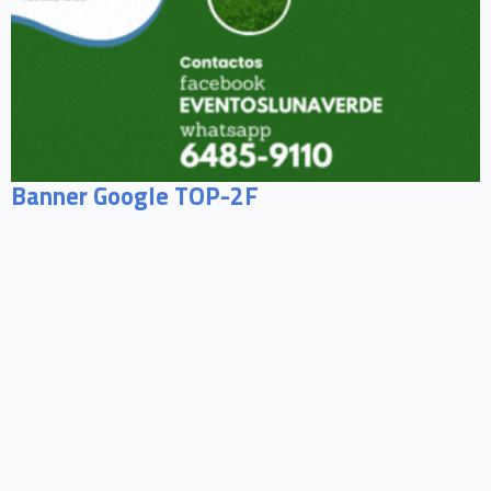
Banner Google TOP-2F