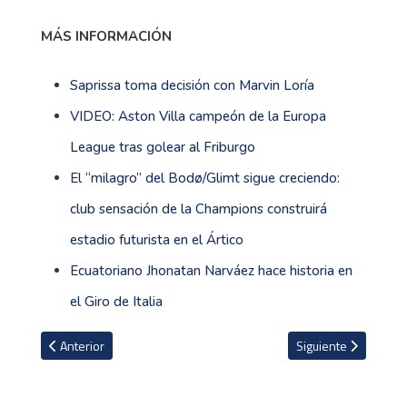
MÁS INFORMACIÓN
Saprissa toma decisión con Marvin Loría
VIDEO: Aston Villa campeón de la Europa
League tras golear al Friburgo
El “milagro” del Bodø/Glimt sigue creciendo:
club sensación de la Champions construirá
estadio futurista en el Ártico
Ecuatoriano Jhonatan Narváez hace historia en
el Giro de Italia
Artículo anterior: Santiago Van der Putten: “Lloro cuando estoy fru
Artículo siguiente: 
Anterior
Siguiente