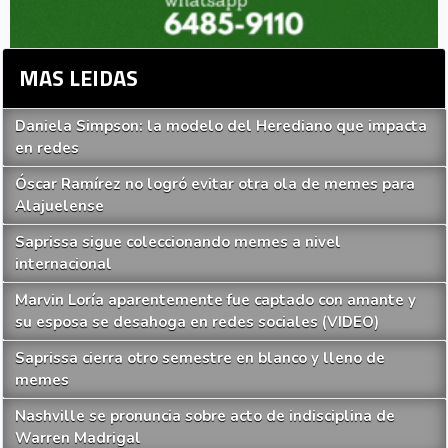
MAS LEIDAS
Daniela Simpson: la modelo del Herediano que impacta
en redes
Óscar Ramírez no logró evitar otra ola de memes para
Alajuelense
Saprissa sigue coleccionando memes a nivel
internacional
Marvin Loría aparentemente fue captado con amante y
su esposa se desahoga en redes sociales (VIDEO)
Saprissa cierra otro semestre en blanco y lleno de
memes
Nashville se pronuncia sobre acto de indisciplina de
Warren Madrigal