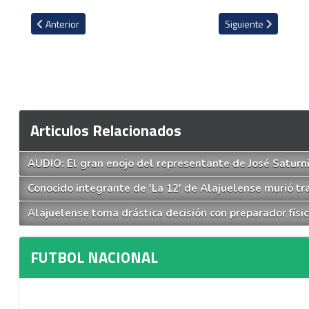
Artículo anterior: Gerald Taylor vuelve a meter a Saprissa en probl
Artículo siguiente: 
Anterior
Siguiente
Articulos Relacionados
AUDIO: El gran enojo del representante de José Saturn
Conocido integrante de 'La 12' de Alajuelense murió tr
Alajuelense toma drástica decisión con preparador físic
FUTBOL NACIONAL