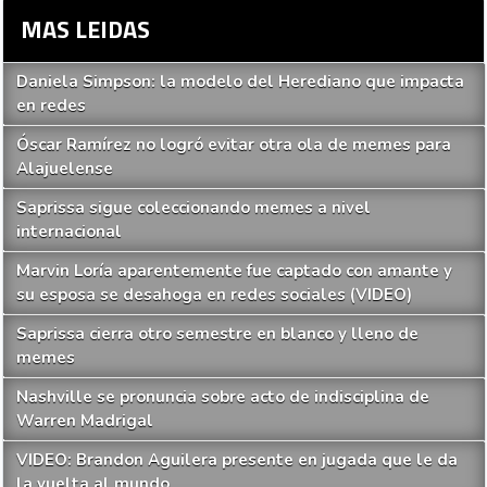
MAS LEIDAS
Daniela Simpson: la modelo del Herediano que impacta
en redes
Óscar Ramírez no logró evitar otra ola de memes para
Alajuelense
Saprissa sigue coleccionando memes a nivel
internacional
Marvin Loría aparentemente fue captado con amante y
su esposa se desahoga en redes sociales (VIDEO)
Saprissa cierra otro semestre en blanco y lleno de
memes
Nashville se pronuncia sobre acto de indisciplina de
Warren Madrigal
VIDEO: Brandon Aguilera presente en jugada que le da
la vuelta al mundo