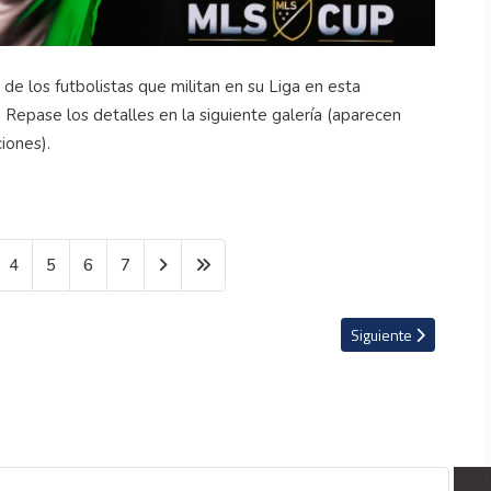
de los futbolistas que militan en su Liga en esta
 Repase los detalles en la siguiente galería (aparecen
iones).
4
5
6
7
on Firpo en El Salvador por semifinal de ida
Artículo siguiente: V
Siguiente
SEL