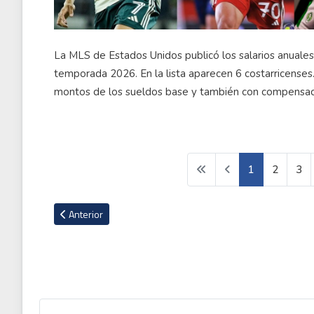
La MLS de Estados Unidos publicó los salarios anuales 
temporada 2026. En la lista aparecen 6 costarricenses.
montos de los sueldos base y también con compensac
1
2
3
Artículo anterior: VIDEO: Marvin Solano saca gran resultado c
Anterior