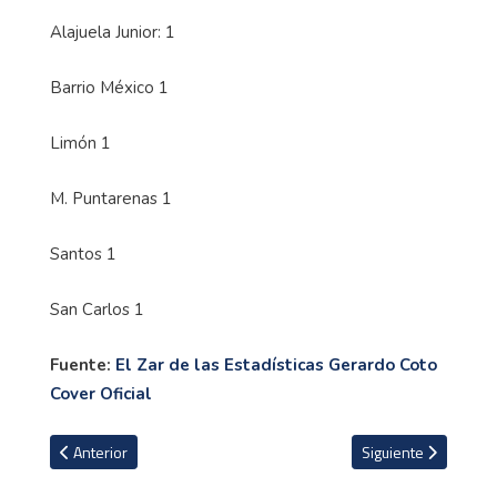
Alajuela Junior: 1
Barrio México 1
Limón 1
M. Puntarenas 1
Santos 1
San Carlos 1
Fuente:
El Zar de las Estadísticas Gerardo Coto
Cover Oficial
Artículo anterior: VIDEOS: Última fecha definirá un lugar en semifin
Artículo siguiente: 
Anterior
Siguiente