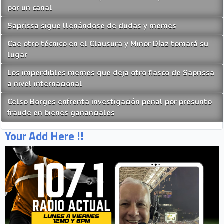
por un canal
Saprissa sigue llenándose de dudas y memes
Cae otro técnico en el Clausura y Minor Díaz tomará su
lugar
Los imperdibles memes que deja otro fiasco de Saprissa
a nivel internacional
Celso Borges enfrenta investigación penal por presunto
fraude en bienes gananciales
Your Add Here !!