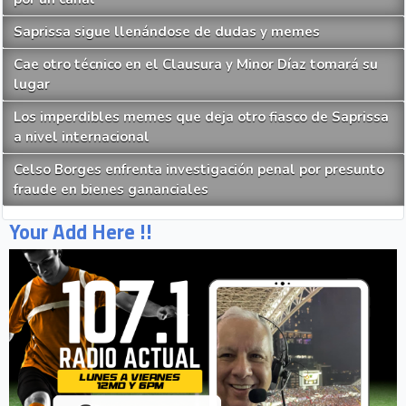
Saprissa sigue llenándose de dudas y memes
Cae otro técnico en el Clausura y Minor Díaz tomará su
lugar
Los imperdibles memes que deja otro fiasco de Saprissa
a nivel internacional
Celso Borges enfrenta investigación penal por presunto
fraude en bienes gananciales
Your Add Here !!