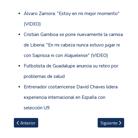
Álvaro Zamora: "Estoy en mi mejor momento"
(VIDEO)
Cristian Gamboa se pone nuevamente la camisa
de Liberia: "En mi cabeza nunca estuvo jugar ni
con Saprissa ni con Alajuelense" (VIDEO)
Futbolista de Guadalupe anuncia su retiro por
problemas de salud
Entrenador costarricense David Chaves lidera
experiencia internacional en España con
selección U9
Artículo anterior: Jornada 14 del Clausura arranca el Jueves Santo
Artículo siguiente: 
Anterior
Siguiente