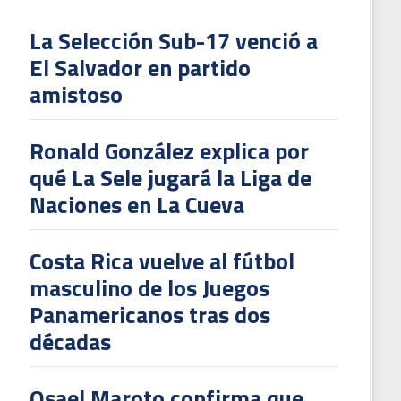
La Selección Sub-17 venció a
El Salvador en partido
L
amistoso
V
To
Ronald González explica por
2
qué La Sele jugará la Liga de
Naciones en La Cueva
Costa Rica vuelve al fútbol
masculino de los Juegos
Panamericanos tras dos
décadas
Osael Maroto confirma que