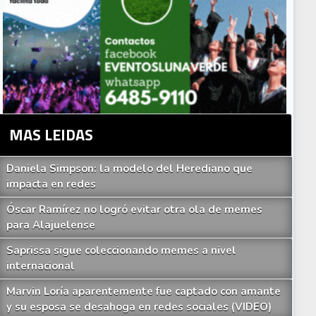
MAS LEIDAS
Daniela Simpson: la modelo del Herediano que
impacta en redes
Óscar Ramírez no logró evitar otra ola de memes
para Alajuelense
Saprissa sigue coleccionando memes a nivel
internacional
Marvin Loría aparentemente fue captado con amante
y su esposa se desahoga en redes sociales (VIDEO)