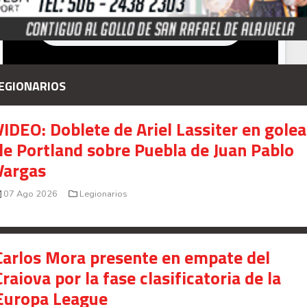
EGIONARIOS
VIDEO: Doblete de Ariel Lassiter en gole
de Portland sobre Puebla de Juan Pablo
Vargas
07 Ago 2026
Legionarios
Carlos Mora presente en empate del
Craiova por la fase clasificatoria de la
Europa League