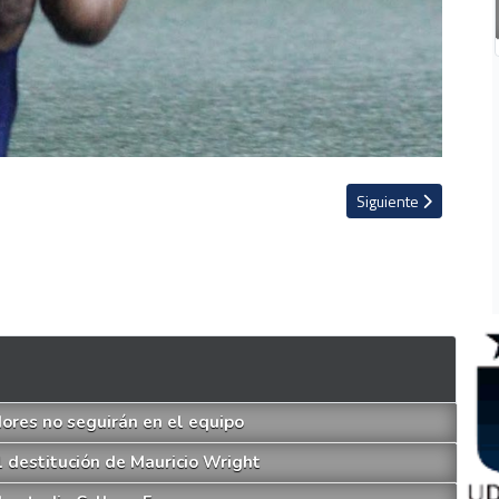
isa de Liberia: "En mi cabeza nunca estuvo jugar ni con Saprissa ni con Ala
Artículo siguiente: E
Siguiente
ores no seguirán en el equipo
 destitución de Mauricio Wright