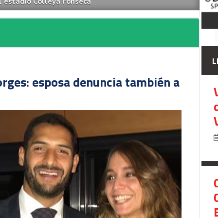
l estadio Colleya Fonseca
L
orges: esposa denuncia también a