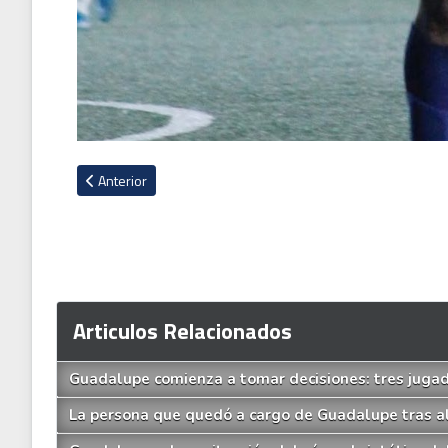
Artículo anterior: Cristian Gamboa se pone nuevamente la cam
Anterior
Articulos Relacionados
Guadalupe comienza a tomar decisiones: tres jugad
La persona que quedó a cargo de Guadalupe tras al