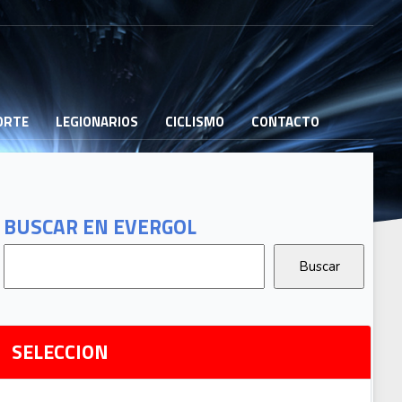
PORTE
LEGIONARIOS
CICLISMO
CONTACTO
B
G
T
BUSCAR EN EVERGOL
G
2
Ri
SELECCION