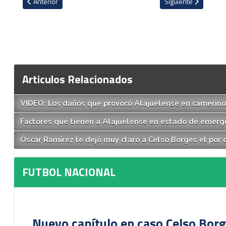
Artículo anterior: VIDEO: En medio de ilusión brumosa Amarini Villa
Artículo siguiente: 
Anterior
Siguiente
Articulos Relacionados
VIDEO: Los daños que provocó Alajuelense en camerino d
Factores que tienen a Alajuelense en estado de emergen
Óscar Ramírez le dejó muy claro a Celso Borges el por q
FUTBOL NACIONAL
Nuevo capítulo en caso Celso Borg