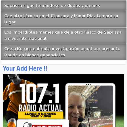
Saprissa sigue llenándose de dudas y memes
Cae otro técnico en el Clausura y Minor Díaz tomará su
lugar
Los imperdibles memes que deja otro fiasco de Saprissa
a nivel internacional
Celso Borges enfrenta investigación penal por presunto
fraude en bienes gananciales
Your Add Here !!