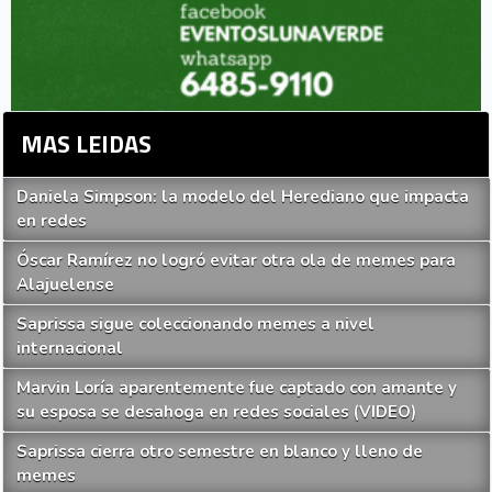
MAS LEIDAS
Daniela Simpson: la modelo del Herediano que impacta
en redes
Óscar Ramírez no logró evitar otra ola de memes para
Alajuelense
Saprissa sigue coleccionando memes a nivel
internacional
Marvin Loría aparentemente fue captado con amante y
su esposa se desahoga en redes sociales (VIDEO)
Saprissa cierra otro semestre en blanco y lleno de
memes