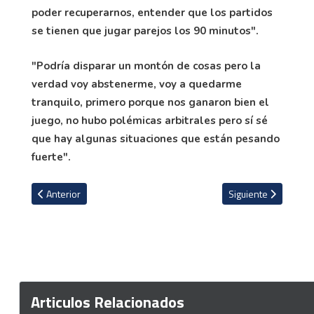
poder recuperarnos, entender que los partidos
se tienen que jugar parejos los 90 minutos".
"Podría disparar un montón de cosas pero la
verdad voy abstenerme, voy a quedarme
tranquilo, primero porque nos ganaron bien el
juego, no hubo polémicas arbitrales pero sí sé
que hay algunas situaciones que están pesando
fuerte".
Artículo anterior: Herediano lidera ante presión de Saprissa, Al
Artículo siguiente: 
Anterior
Siguiente
Articulos Relacionados