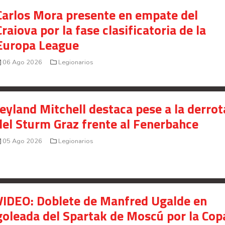
Señal en vivo:
Carlos Mora presente en empate del
Radio Actual
107.1
FM
Craiova por la fase clasificatoria de la
Europa League
06 Ago 2026
Legionarios
Jeyland Mitchell destaca pese a la derrot
del Sturm Graz frente al Fenerbahce
05 Ago 2026
Legionarios
VIDEO: Doblete de Manfred Ugalde en
goleada del Spartak de Moscú por la Cop