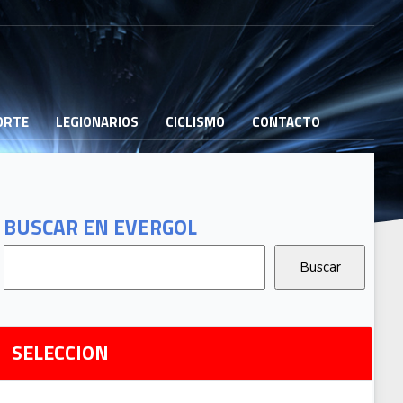
PORTE
LEGIONARIOS
CICLISMO
CONTACTO
B
G
T
BUSCAR EN EVERGOL
G
2
Ri
SELECCION