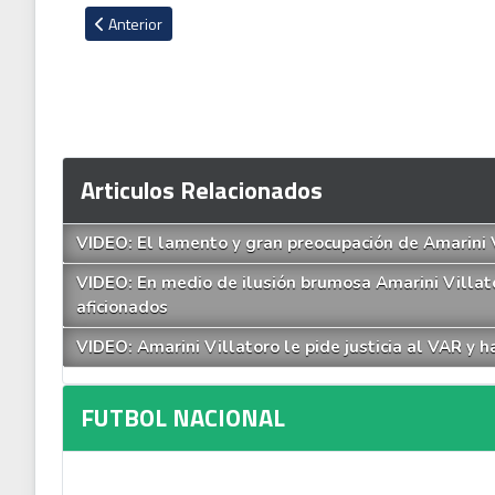
Artículo anterior: Rolando Fonseca explotó contra los jugado
Anterior
Articulos Relacionados
VIDEO: El lamento y gran preocupación de Amarini 
VIDEO: En medio de ilusión brumosa Amarini Villato
aficionados
VIDEO: Amarini Villatoro le pide justicia al VAR y 
FUTBOL NACIONAL