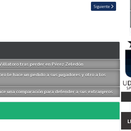
res de Alajuelense
Artículo siguiente: H
Siguiente
Villatoro tras perder en Pérez Zeledón
ro le hace un pedido a sus jugadores y otro a los
hace una comparación para defender a sus extranjeros
L