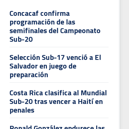
Concacaf confirma
programación de las
L
semifinales del Campeonato
V
Sub-20
To
2
Selección Sub-17 venció a El
Salvador en juego de
preparación
Costa Rica clasifica al Mundial
Sub-20 tras vencer a Haití en
penales
Ronald González endurece las