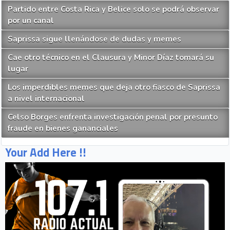
Partido entre Costa Rica y Belice solo se podrá observar
por un canal
Saprissa sigue llenándose de dudas y memes
Cae otro técnico en el Clausura y Minor Díaz tomará su
lugar
Los imperdibles memes que deja otro fiasco de Saprissa
a nivel internacional
Celso Borges enfrenta investigación penal por presunto
fraude en bienes gananciales
Your Add Here !!