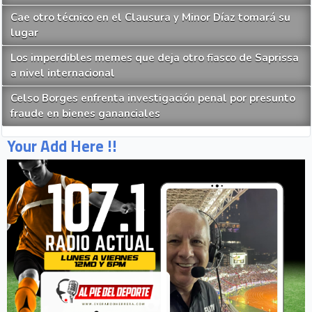
Cae otro técnico en el Clausura y Minor Díaz tomará su
lugar
Los imperdibles memes que deja otro fiasco de Saprissa
a nivel internacional
Celso Borges enfrenta investigación penal por presunto
fraude en bienes gananciales
Your Add Here !!