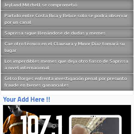
Jeyland Mitchell se comprometió
Partido entre Costa Rica y Belice solo se podrá observar
por un canal
Saprissa sigue llenándose de dudas y memes
Cae otro técnico en el Clausura y Minor Díaz tomará su
lugar
Los imperdibles memes que deja otro fiasco de Saprissa
a nivel internacional
Celso Borges enfrenta investigación penal por presunto
fraude en bienes gananciales
Your Add Here !!