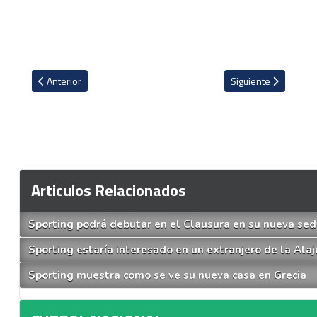
Artículo anterior: Confirmados los horarios para primera jornada 
Artículo siguiente: 
Anterior
Siguiente
Articulos Relacionados
Sporting podrá debutar en el Clausura en su nueva se
Sporting estaría interesado en un extranjero de la Ala
Sporting muestra como se ve su nueva casa en Grecia