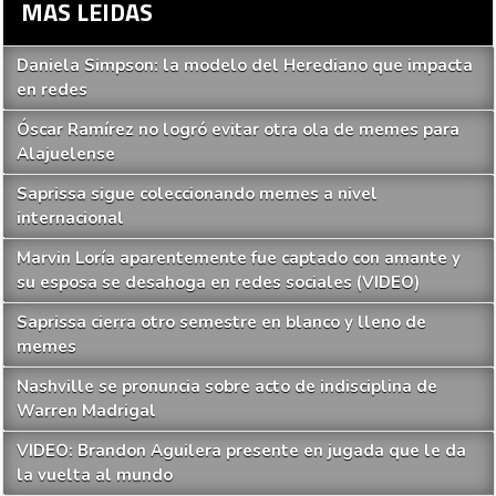
MAS LEIDAS
Daniela Simpson: la modelo del Herediano que impacta
en redes
Óscar Ramírez no logró evitar otra ola de memes para
Alajuelense
Saprissa sigue coleccionando memes a nivel
internacional
Marvin Loría aparentemente fue captado con amante y
su esposa se desahoga en redes sociales (VIDEO)
Saprissa cierra otro semestre en blanco y lleno de
memes
Nashville se pronuncia sobre acto de indisciplina de
Warren Madrigal
VIDEO: Brandon Aguilera presente en jugada que le da
la vuelta al mundo