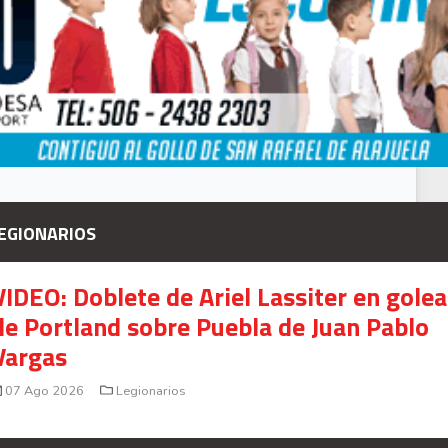
EGIONARIOS
VIDEO: Doblete de Ariel Lassiter en gole
de Portland sobre Puebla de Juan Pablo
Vargas
07 Ago 2026
Legionarios