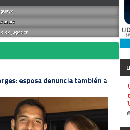
aguayo
lausura
 a ex jugador
L
orges: esposa denuncia también a