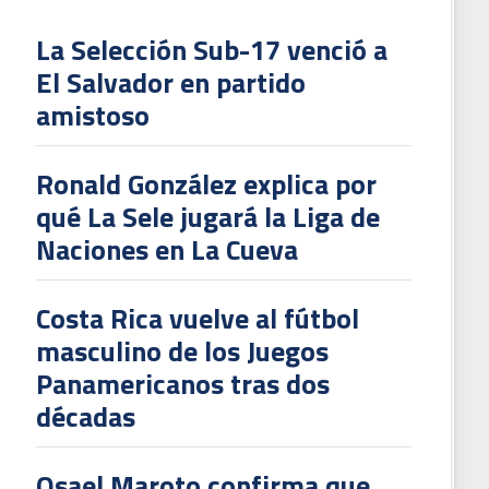
La Selección Sub-17 venció a
El Salvador en partido
L
amistoso
V
To
Ronald González explica por
2
qué La Sele jugará la Liga de
Naciones en La Cueva
Costa Rica vuelve al fútbol
masculino de los Juegos
Panamericanos tras dos
décadas
Osael Maroto confirma que