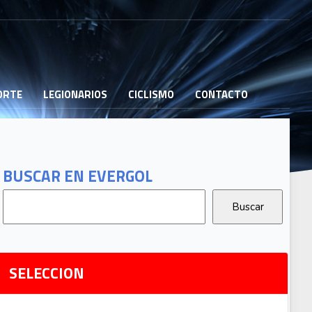
PORTE
LEGIONARIOS
CICLISMO
CONTACTO
B
G
T
BUSCAR EN EVERGOL
G
2
Ri
SELECCION