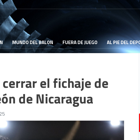
ON
MUNDO DEL BALON
FUERA DE JUEGO
AL PIE DEL DE
cerrar el fichaje de
eón de Nicaragua
025