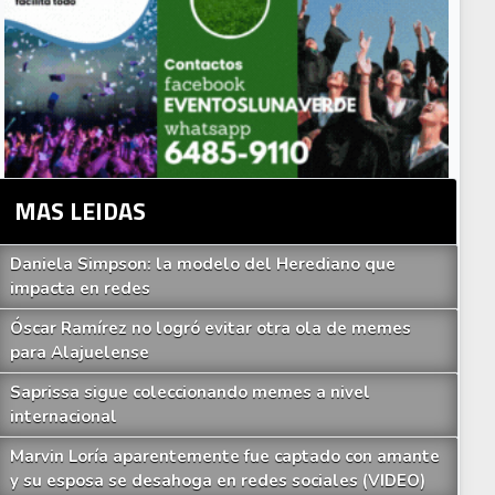
MAS LEIDAS
Daniela Simpson: la modelo del Herediano que
impacta en redes
Óscar Ramírez no logró evitar otra ola de memes
para Alajuelense
Saprissa sigue coleccionando memes a nivel
internacional
Marvin Loría aparentemente fue captado con amante
y su esposa se desahoga en redes sociales (VIDEO)