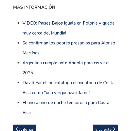
MÁS INFORMACIÓN
VIDEO: Países Bajos iguala en Polonia y queda
muy cerca del Mundial
Se confirman los peores presagios para Alonso
Martínez
Argentina cumple ante Angola para cerrar el
2025
David Faitelson cataloga eliminatoria de Costa
Rica como "una vergüenza infame"
El uno a uno de noche tenebrosa para Costa
Rica
Artículo anterior: Jeaustin Campos fue claro al decir lo que haría s
Artículo siguiente: 
Anterior
Siguiente