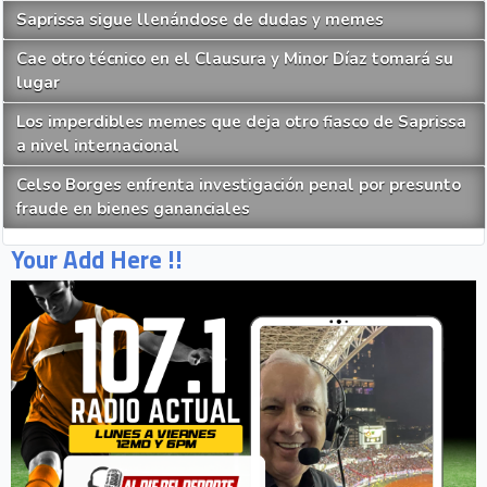
Saprissa sigue llenándose de dudas y memes
Cae otro técnico en el Clausura y Minor Díaz tomará su
lugar
Los imperdibles memes que deja otro fiasco de Saprissa
a nivel internacional
Celso Borges enfrenta investigación penal por presunto
fraude en bienes gananciales
Your Add Here !!