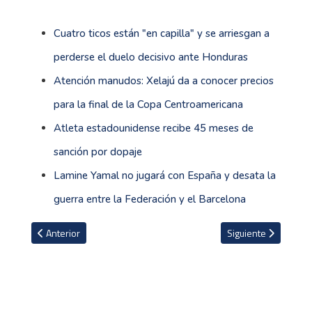
Cuatro ticos están "en capilla" y se arriesgan a
perderse el duelo decisivo ante Honduras
Atención manudos: Xelajú da a conocer precios
para la final de la Copa Centroamericana
Atleta estadounidense recibe 45 meses de
sanción por dopaje
Lamine Yamal no jugará con España y desata la
guerra entre la Federación y el Barcelona
Artículo anterior: Cruz Azul solicita la inhabilitación del panameño
Artículo siguiente: 
Anterior
Siguiente