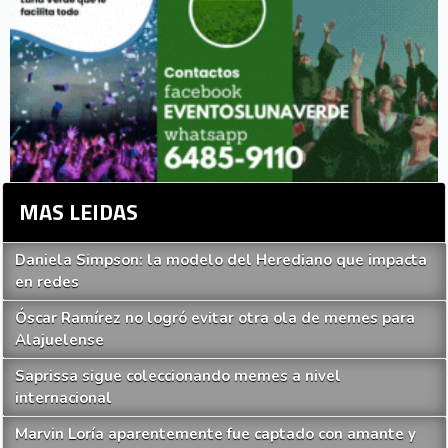
MAS LEIDAS
Daniela Simpson: la modelo del Herediano que impacta
en redes
Óscar Ramírez no logró evitar otra ola de memes para
Alajuelense
Saprissa sigue coleccionando memes a nivel
internacional
Marvin Loría aparentemente fue captado con amante y