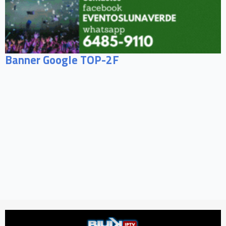
Banner Google TOP-2F