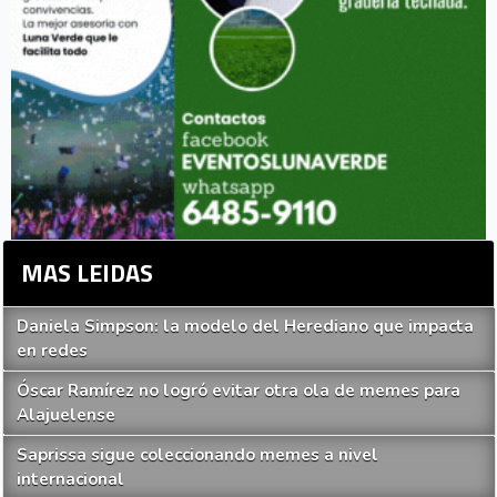
MAS LEIDAS
Daniela Simpson: la modelo del Herediano que impacta
en redes
Óscar Ramírez no logró evitar otra ola de memes para
Alajuelense
Saprissa sigue coleccionando memes a nivel
internacional