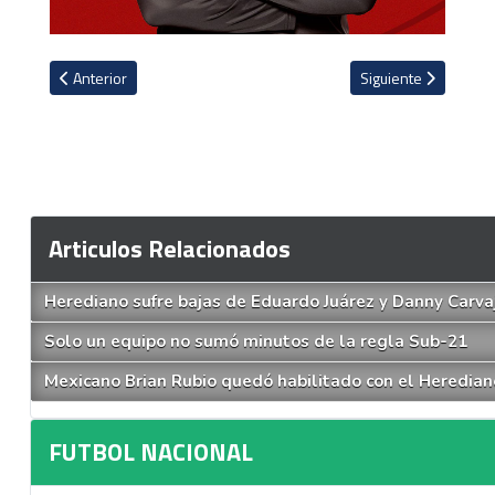
Artículo anterior: Jafet Soto y los candidatos para sustituir a Pablo 
Artículo siguiente: 
Anterior
Siguiente
Articulos Relacionados
Herediano sufre bajas de Eduardo Juárez y Danny Carva
Solo un equipo no sumó minutos de la regla Sub-21
Mexicano Brian Rubio quedó habilitado con el Heredian
FUTBOL NACIONAL