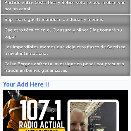
Partido entre Costa Rica y Belice solo se podrá observar
por un canal
Saprissa sigue llenándose de dudas y memes
Cae otro técnico en el Clausura y Minor Díaz tomará su
lugar
Los imperdibles memes que deja otro fiasco de Saprissa
a nivel internacional
Celso Borges enfrenta investigación penal por presunto
fraude en bienes gananciales
Your Add Here !!