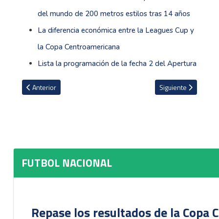
del mundo de 200 metros estilos tras 14 años
La diferencia económica entre la Leagues Cup y
la Copa Centroamericana
Lista la programación de la fecha 2 del Apertura
Artículo anterior: Herediano con tranquilidad derrotó al Real Esp
Artículo siguiente: L
Anterior
Siguiente
FUTBOL NACIONAL
Repase los resultados de la Copa C