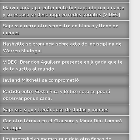
Marvin Loría aparentemente fue captado con amante
y su esposa se desahoga en redes sociales (VIDEO)
Saprissa cierra otro semestre en blanco y lleno de
memes
Nashville se pronuncia sobre acto de indisciplina de
Warren Madrigal
VIDEO: Brandon Aguilera presente en jugada que le
da la vuelta al mundo
Jeyland Mitchell se comprometió
Partido entre Costa Rica y Belice solo se podrá
observar por un canal
Saprissa sigue llenándose de dudas y memes
an Gabriel Calderón tuvo mucho trabajo en la Copa Oro y vivió situación partic
Cae otro técnico en el Clausura y Minor Díaz tomará
su lugar
Los imperdibles memes que deja otro fiasco de