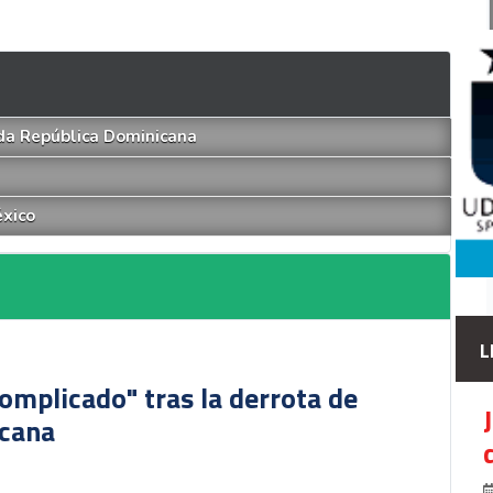
ida República Dominicana
éxico
L
omplicado" tras la derrota de
icana