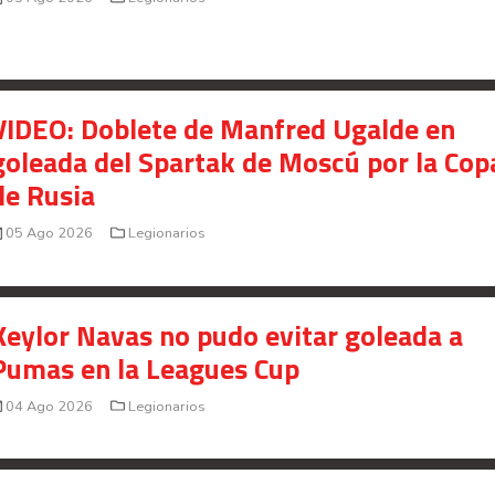
Señal en vivo:
Radio Actual
107.1
FM
VIDEO: Doblete de Manfred Ugalde en
goleada del Spartak de Moscú por la Cop
de Rusia
05 Ago 2026
Legionarios
Keylor Navas no pudo evitar goleada a
Pumas en la Leagues Cup
04 Ago 2026
Legionarios