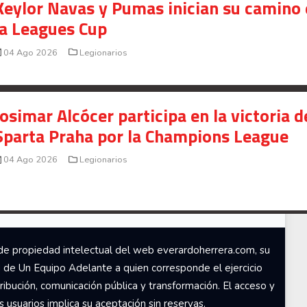
Keylor Navas y Pumas inician su camino
la Leagues Cup
04 Ago 2026
Legionarios
Josimar Alcócer participa en la victoria d
Sparta Praha por la Champions League
04 Ago 2026
Legionarios
de propiedad intelectual del web everardoherrera.com, su
d de Un Equipo Adelante a quien corresponde el ejercicio
ribución, comunicación pública y transformación. El acceso y
usuarios implica su aceptación sin reservas.