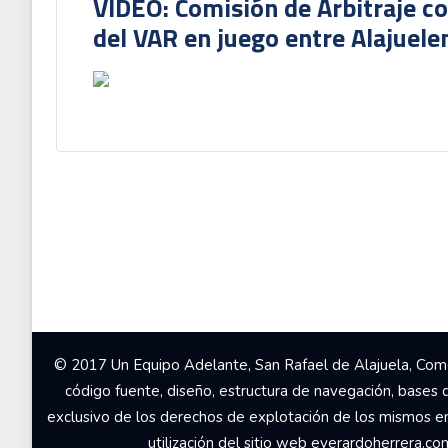
VIDEO: Comisión de Arbitraje c
del VAR en juego entre Alajuele
© 2017 Un Equipo Adelante, San Rafael de Alajuela, Come
código fuente, diseño, estructura de navegación, bases 
exclusivo de los derechos de explotación de los mismos en c
utilización del sitio web everardoherrera.c