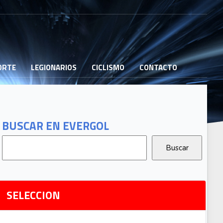
PORTE
LEGIONARIOS
CICLISMO
CONTACTO
B
G
T
BUSCAR EN EVERGOL
G
2
Ri
SELECCION