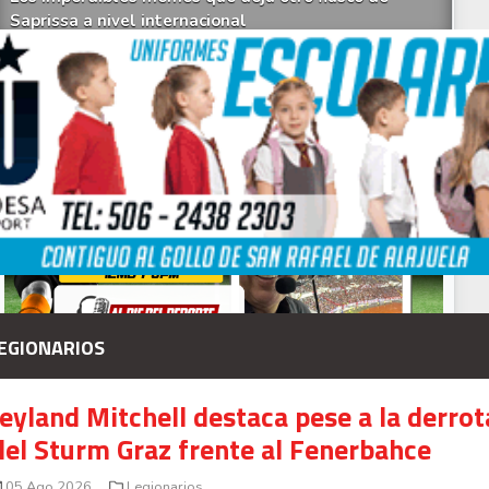
Saprissa a nivel internacional
Celso Borges enfrenta investigación penal por
presunto fraude en bienes gananciales
Your Add Here !!
EGIONARIOS
Jeyland Mitchell destaca pese a la derrot
del Sturm Graz frente al Fenerbahce
05 Ago 2026
Legionarios