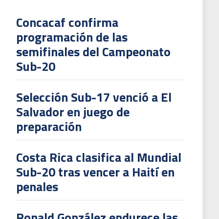
Concacaf confirma
programación de las
L
semifinales del Campeonato
V
Sub-20
To
2
Selección Sub-17 venció a El
Salvador en juego de
preparación
Costa Rica clasifica al Mundial
Sub-20 tras vencer a Haití en
penales
Ronald González endurece las