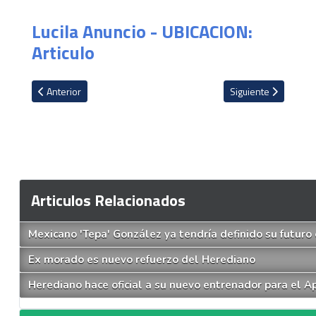
Lucila Anuncio - UBICACION:
Articulo
Artículo anterior: Cartaginés cerca de fichar a jugador del Heredia
Artículo siguiente: 
Anterior
Siguiente
Articulos Relacionados
Mexicano 'Tepa' González ya tendría definido su futuro
Ex morado es nuevo refuerzo del Herediano
Herediano hace oficial a su nuevo entrenador para el A