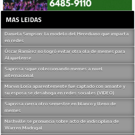
MAS LEIDAS
Daniela Simpson: la modelo del Herediano que impacta
en redes
Óscar Ramírez no logró evitar otra ola de memes para
Alajuelense
Saprissa sigue coleccionando memes a nivel
internacional
Marvin Loría aparentemente fue captado con amante y
su esposa se desahoga en redes sociales (VIDEO)
Saprissa cierra otro semestre en blanco y lleno de
memes
Nashville se pronuncia sobre acto de indisciplina de
Warren Madrigal