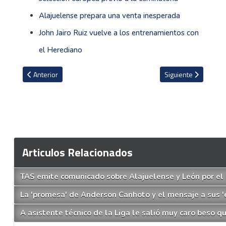
Alajuelense prepara una venta inesperada
John Jairo Ruiz vuelve a los entrenamientos con
el Herediano
Artículo anterior: Los futbolistas que acaban contrato con el Saprissa
Artículo siguiente: 
Anterior
Siguiente
Articulos Relacionados
TAS emite comunicado sobre Alajuelense y León por el
La 'promesa' de Anderson Canhoto y el mensaje a sus 
A asistente técnico de la Liga le salió muy caro beso q