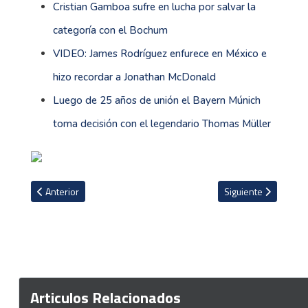
Cristian Gamboa sufre en lucha por salvar la
categoría con el Bochum
VIDEO: James Rodríguez enfurece en México e
hizo recordar a Jonathan McDonald
Luego de 25 años de unión el Bayern Múnich
toma decisión con el legendario Thomas Müller
Artículo anterior: Equipo tico tiene todo muy adelantado para refor
Artículo siguiente: 
Anterior
Siguiente
Articulos Relacionados