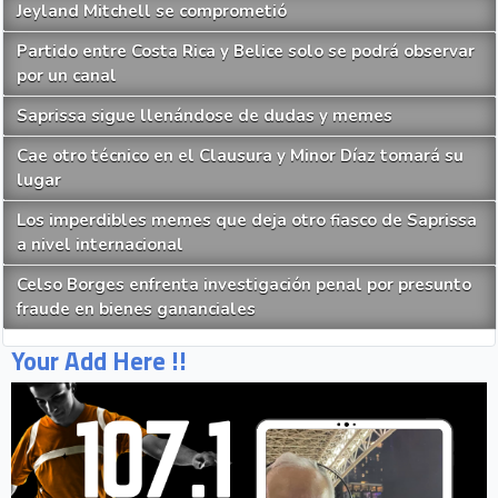
Jeyland Mitchell se comprometió
Partido entre Costa Rica y Belice solo se podrá observar
por un canal
Saprissa sigue llenándose de dudas y memes
Cae otro técnico en el Clausura y Minor Díaz tomará su
lugar
Los imperdibles memes que deja otro fiasco de Saprissa
a nivel internacional
Celso Borges enfrenta investigación penal por presunto
fraude en bienes gananciales
Your Add Here !!