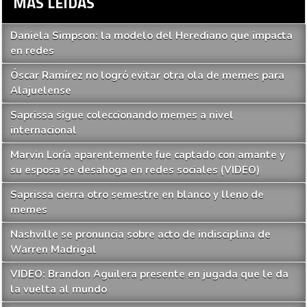
MAS LEIDAS
Daniela Simpson: la modelo del Herediano que impacta
en redes
Óscar Ramírez no logró evitar otra ola de memes para
Alajuelense
Saprissa sigue coleccionando memes a nivel
internacional
Marvin Loría aparentemente fue captado con amante y
su esposa se desahoga en redes sociales (VIDEO)
Saprissa cierra otro semestre en blanco y lleno de
memes
Nashville se pronuncia sobre acto de indisciplina de
Warren Madrigal
VIDEO: Brandon Aguilera presente en jugada que le da
la vuelta al mundo