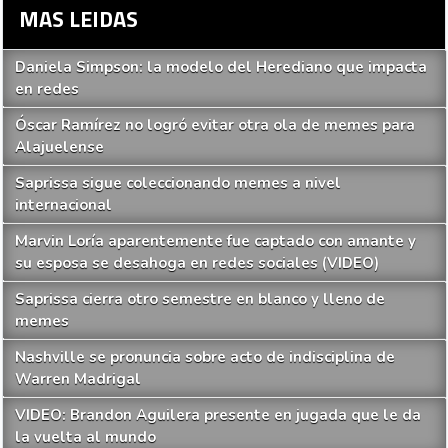
MAS LEIDAS
Daniela Simpson: la modelo del Herediano que impacta
en redes
Óscar Ramírez no logró evitar otra ola de memes para
Alajuelense
Saprissa sigue coleccionando memes a nivel
internacional
Marvin Loría aparentemente fue captado con amante y
su esposa se desahoga en redes sociales (VIDEO)
Saprissa cierra otro semestre en blanco y lleno de
memes
Nashville se pronuncia sobre acto de indisciplina de
Warren Madrigal
VIDEO: Brandon Aguilera presente en jugada que le da
la vuelta al mundo