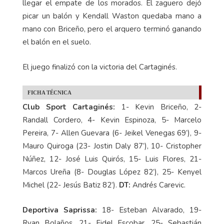
llegar el empate de los morados. El zaguero dejó
picar un balón y Kendall Waston quedaba mano a
mano con Briceño, pero el arquero terminó ganando
el balón en el suelo.
El juego finalizó con la victoria del Cartaginés.
FICHA TÉCNICA
Club Sport Cartaginés:
1- Kevin Briceño, 2-
Randall Cordero, 4- Kevin Espinoza, 5- Marcelo
Pereira, 7- Allen Guevara (6- Jeikel Venegas 69’), 9-
Mauro Quiroga (23- Jostin Daly 87’), 10- Cristopher
Núñez, 12- José Luis Quirós, 15- Luis Flores, 21-
Marcos Ureña (8- Douglas López 82’), 25- Kenyel
Michel (22- Jesús Batiz 82’).
DT:
Andrés Carevic.
Deportiva Saprissa:
18- Esteban Alvarado, 19-
Ryan Bolaños, 21- Fidel Escobar, 25- Sebastián