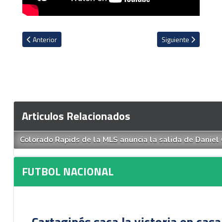
Artículo anterior: El nuevo extranjero de Saprissa que se alista para 
Artículo siguiente: S
Anterior
Siguiente
Articulos Relacionados
Colorado Rapids de la MLS anuncia la salida de Daniel
FUTBOL NACIONAL
Cartaginés saca la victoria en cas