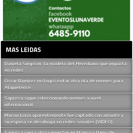
MAS LEIDAS
Daniela Simpson: la modelo del Herediano que impacta
en redes
Óscar Ramírez no logró evitar otra ola de memes para
Alajuelense
Saprissa sigue coleccionando memes a nivel
internacional
Marvin Loría aparentemente fue captado con amante y
su esposa se desahoga en redes sociales (VIDEO)
Saprissa cierra otro semestre en blanco y lleno de