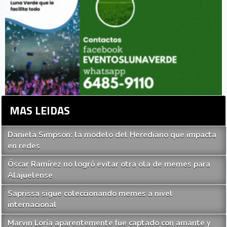
MAS LEIDAS
Daniela Simpson: la modelo del Herediano que impacta
en redes
Óscar Ramírez no logró evitar otra ola de memes para
Alajuelense
Saprissa sigue coleccionando memes a nivel
internacional
Marvin Loría aparentemente fue captado con amante y