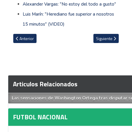
Alexander Vargas: "No estoy del todo a gusto"
Luis Marín: "Herediano fue superior a nosotros
15 minutos" (VIDEO)
Artículo anterior: El dardo de Douglas López al ex técnico del Cart
Artículo siguiente: C
Anterior
Siguiente
Articulos Relacionados
Las sensaciones de Washington Ortega tras disputar su 
FUTBOL NACIONAL