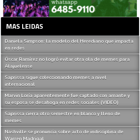
MAS LEIDAS
Daniela Simpson: la modelo del Herediano que impacta
en redes
Óscar Ramírez no logró evitar otra ola de memes para
Alajuelense
Saprissa sigue coleccionando memes a nivel
internacional
Marvin Loría aparentemente fue captado con amante y
su esposa se desahoga en redes sociales (VIDEO)
Saprissa cierra otro semestre en blanco y lleno de
memes
Nashville se pronuncia sobre acto de indisciplina de
Warren Madrigal