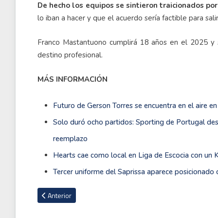
De hecho los equipos se sintieron traicionados po
lo iban a hacer y que el acuerdo sería factible para sal
Franco Mastantuono cumplirá 18 años en el 2025 y s
destino profesional.
MÁS INFORMACIÓN
Futuro de Gerson Torres se encuentra en el aire e
Solo duró ocho partidos: Sporting de Portugal des
reemplazo
Hearts cae como local en Liga de Escocia con un 
Tercer uniforme del Saprissa aparece posicionado
Artículo anterior: Pedro Troglio define su futuro tras doloros
Anterior