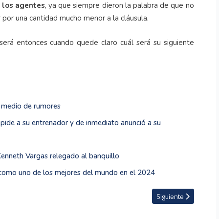
r los agentes
, ya que siempre dieron la palabra de que no
ir por una cantidad mucho menor a la cláusula.
erá entonces cuando quede claro cuál será su siguiente
n medio de rumores
pide a su entrenador y de inmediato anunció a su
Kenneth Vargas relegado al banquillo
 como uno de los mejores del mundo en el 2024
a derrota en final de Honduras
Artículo siguiente: S
Siguiente