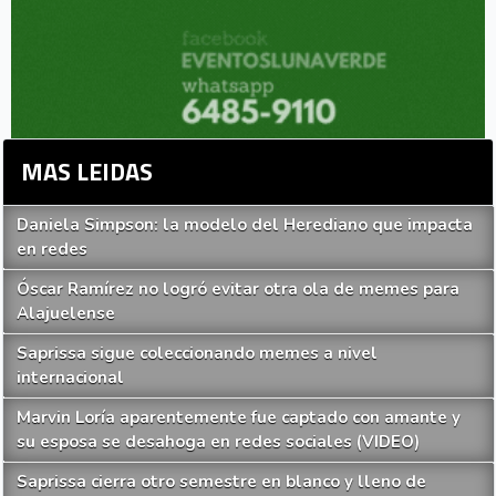
MAS LEIDAS
Daniela Simpson: la modelo del Herediano que impacta
en redes
Óscar Ramírez no logró evitar otra ola de memes para
Alajuelense
Saprissa sigue coleccionando memes a nivel
internacional
Marvin Loría aparentemente fue captado con amante y
su esposa se desahoga en redes sociales (VIDEO)
Saprissa cierra otro semestre en blanco y lleno de