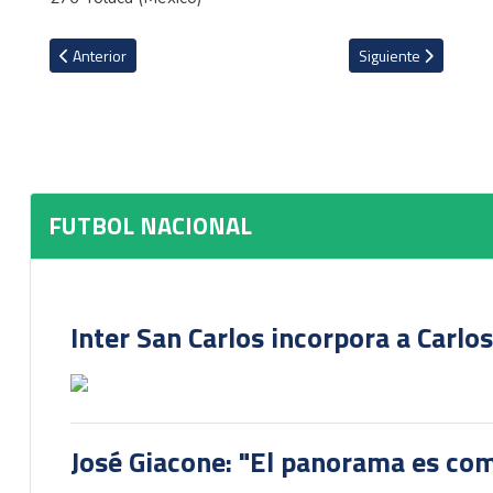
Artículo anterior: Cristian Oviedo dice que Santa Ana jugó como si
Artículo siguiente: 
Anterior
Siguiente
FUTBOL NACIONAL
Inter San Carlos incorpora a Carlo
José Giacone: "El panorama es com