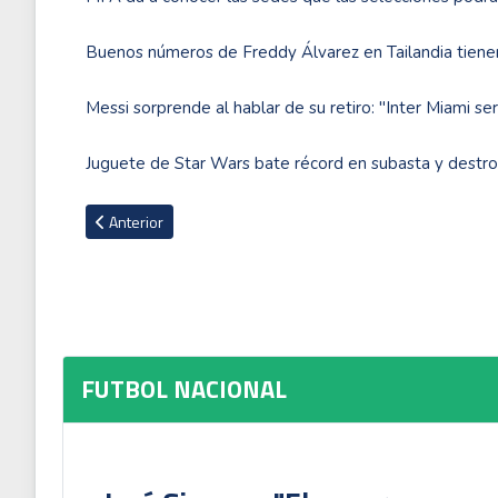
Buenos números de Freddy Álvarez en Tailandia tien
Messi sorprende al hablar de su retiro: "Inter Miami se
Juguete de Star Wars bate récord en subasta y destron
Artículo anterior: Saprissa realizará parte de su pretemporad
Anterior
FUTBOL NACIONAL