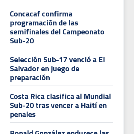
Concacaf confirma
programación de las
L
semifinales del Campeonato
V
Sub-20
To
2
Selección Sub-17 venció a El
Salvador en juego de
preparación
Costa Rica clasifica al Mundial
Sub-20 tras vencer a Haití en
penales
Ronald González endurece las