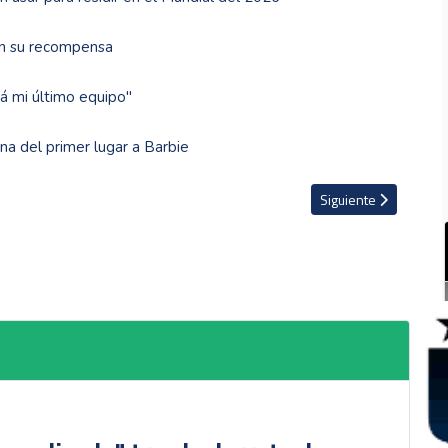
en su recompensa
rá mi último equipo"
a del primer lugar a Barbie
a en el exterior y confirma fogueo
Artículo siguiente: Da
Siguiente