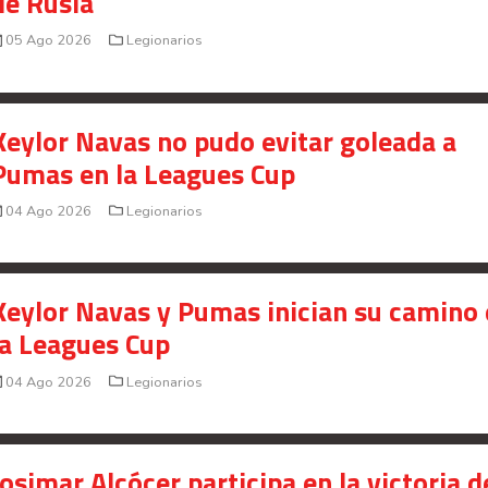
de Rusia
Saprissa a nivel internacional
05 Ago 2026
Legionarios
Celso Borges enfrenta investigación penal por
presunto fraude en bienes gananciales
Your Add Here !!
Keylor Navas no pudo evitar goleada a
Pumas en la Leagues Cup
04 Ago 2026
Legionarios
Keylor Navas y Pumas inician su camino
la Leagues Cup
04 Ago 2026
Legionarios
Josimar Alcócer participa en la victoria d