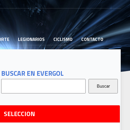
PORTE
LEGIONARIOS
CICLISMO
CONTACTO
B
G
T
BUSCAR EN EVERGOL
G
2
Ri
SELECCION