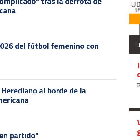
omplicado" tras la derrota de
icana
2026 del fútbol femenino con
L
r Herediano al borde de la
mericana
en partido”