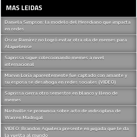
MAS LEIDAS
Daniela Simpson: la modelo del Herediano que impacta
en redes
Óscar Ramírez no logró evitar otra ola de memes para
Alajuelense
Saprissa sigue coleccionando memes a nivel
internacional
Marvin Loría aparentemente fue captado con amante y
su esposa se desahoga en redes sociales (VIDEO)
Saprissa cierra otro semestre en blanco y lleno de
memes
Nashville se pronuncia sobre acto de indisciplina de
Warren Madrigal
VIDEO: Brandon Aguilera presente en jugada que le da
la vuelta al mundo