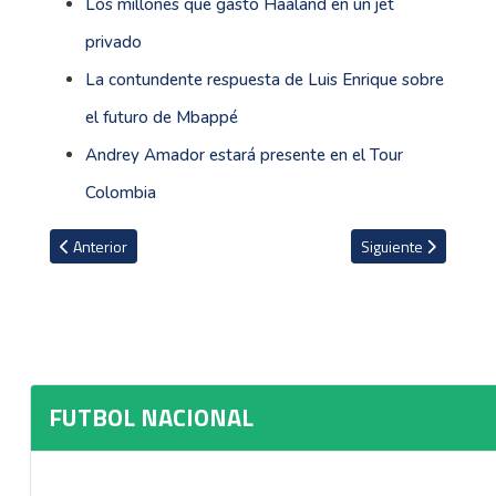
Los millones que gastó Haaland en un jet
privado
La contundente respuesta de Luis Enrique sobre
el futuro de Mbappé
Andrey Amador estará presente en el Tour
Colombia
Artículo anterior: Luis Garrido podría salir de Pérez Zeledón para
Artículo siguiente: 
Anterior
Siguiente
FUTBOL NACIONAL