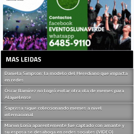
MAS LEIDAS
Daniela Simpson: la modelo del Herediano que impacta
en redes
Óscar Ramírez no logró evitar otra ola de memes para
Alajuelense
Saprissa sigue coleccionando memes a nivel
internacional
Marvin Loría aparentemente fue captado con amante y
su esposa se desahoga en redes sociales (VIDEO)