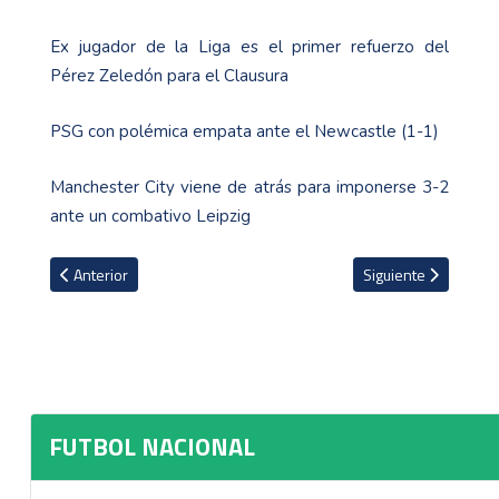
Ex jugador de la Liga es el primer refuerzo del
Pérez Zeledón para el Clausura
PSG con polémica empata ante el Newcastle (1-1)
Manchester City viene de atrás para imponerse 3-2
ante un combativo Leipzig
Artículo anterior: Joel Campbell suplente en la final de la Copa Ce
Artículo siguiente: A
Anterior
Siguiente
FUTBOL NACIONAL