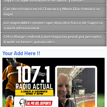
Saprissa sigue llenándose de dudas y memes
Cae otro técnico en el Clausura y Minor Díaz tomará su
lugar
Los imperdibles memes que deja otro fiasco de Saprissa
a nivel internacional
Celso Borges enfrenta investigación penal por presunto
fraude en bienes gananciales
Your Add Here !!