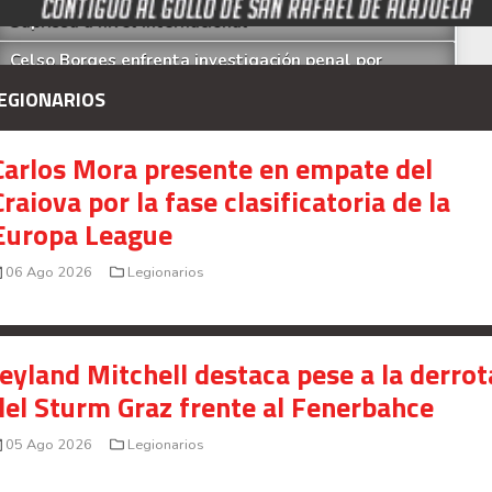
Saprissa a nivel internacional
Celso Borges enfrenta investigación penal por
presunto fraude en bienes gananciales
EGIONARIOS
Your Add Here !!
Carlos Mora presente en empate del
Craiova por la fase clasificatoria de la
Europa League
06 Ago 2026
Legionarios
Jeyland Mitchell destaca pese a la derrot
del Sturm Graz frente al Fenerbahce
05 Ago 2026
Legionarios