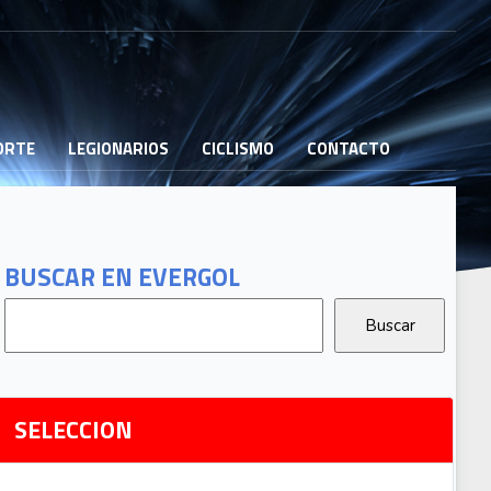
PORTE
LEGIONARIOS
CICLISMO
CONTACTO
B
G
T
BUSCAR EN EVERGOL
G
2
Ri
SELECCION