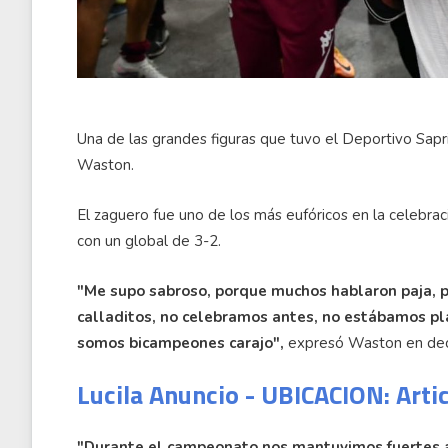
Una de las grandes figuras que tuvo el Deportivo Sap
Waston.
El zaguero fue uno de los más eufóricos en la celebraci
con un global de 3-2.
"Me supo sabroso, porque muchos hablaron paja, p
calladitos, no celebramos antes, no estábamos pla
somos bicampeones carajo",
expresó Waston en dec
Lucila Anuncio - UBICACION: Arti
"Durante el campeonato nos mantuvimos fuertes a 