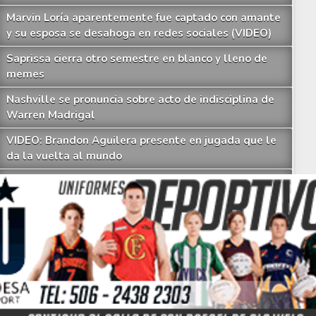
Marvin Loría aparentemente fue captado con amante
y su esposa se desahoga en redes sociales (VIDEO)
Saprissa cierra otro semestre en blanco y lleno de
memes
Nashville se pronuncia sobre acto de indisciplina de
aylon Hadden cuenta por qué aceptó oferta de Herediano y afirma que se va 
Warren Madrigal
VIDEO: Brandon Aguilera presente en jugada que le
da la vuelta al mundo
Jeyland Mitchell se comprometió
Partido entre Costa Rica y Belice solo se podrá
observar por un canal
Saprissa sigue llenándose de dudas y memes
Cae otro técnico en el Clausura y Minor Díaz tomará
su lugar
Los imperdibles memes que deja otro fiasco de