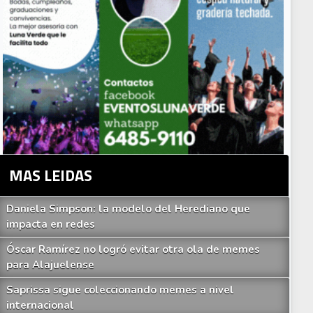
MAS LEIDAS
Daniela Simpson: la modelo del Herediano que
impacta en redes
Óscar Ramírez no logró evitar otra ola de memes
para Alajuelense
Saprissa sigue coleccionando memes a nivel
internacional