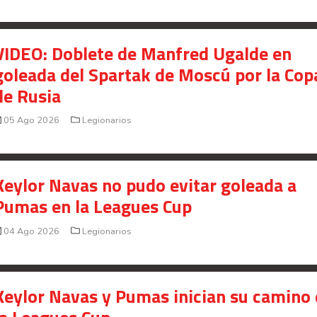
Señal en vivo:
Radio Actual
107.1
FM
VIDEO: Doblete de Manfred Ugalde en
goleada del Spartak de Moscú por la Cop
de Rusia
05 Ago 2026
Legionarios
Keylor Navas no pudo evitar goleada a
Pumas en la Leagues Cup
04 Ago 2026
Legionarios
Keylor Navas y Pumas inician su camino