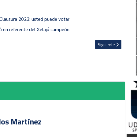
 Clausura 2023: usted puede votar
ió en referente del Xelajú campeón
Artículo siguiente: J
Siguiente
rlos Martínez