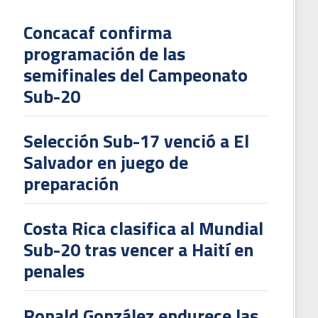
Concacaf confirma
programación de las
L
semifinales del Campeonato
V
Sub-20
To
2
Selección Sub-17 venció a El
Salvador en juego de
preparación
Costa Rica clasifica al Mundial
Sub-20 tras vencer a Haití en
penales
Ronald González endurece las