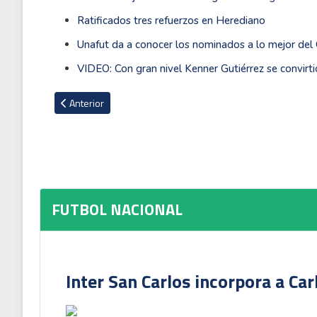
Ratificados tres refuerzos en Herediano
Unafut da a conocer los nominados a lo mejor del
VIDEO: Con gran nivel Kenner Gutiérrez se convirt
Artículo anterior: Saprissa: un campeón justo
Anterior
FUTBOL NACIONAL
Inter San Carlos incorpora a Ca